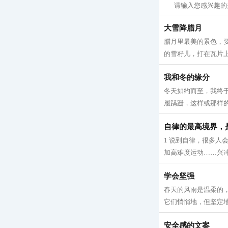
大雪降腊月
腊月里最美的景色，
的雪籽儿，打在瓦片上
我和冬的缘分
冬天如约而至，我终
履蹒跚，这样或那样的原
自律的最高境界，
1 说到自律，很多
加高难度运动……兴冲
学会坚强
春天的风雨是温柔的
它们悄悄地，但坚定地
安全感的文案