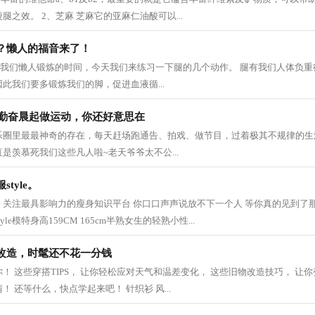
之效。 2、芝麻 芝麻它的亚麻仁油酸可以...
？懒人的福音来了！
▼ 又到了我们懒人锻炼的时间，今天我们来练习一下腿的几个动作。 腿有我们人体负
此我们要多锻炼我们的脚，促进血液循...
在勤奋晨起做运动，你还好意思在
乐圈里最最神奇的存在，每天赶场跑通告、拍戏、做节目，过着极其不规律的生
是羡慕死我们这些凡人啦~老天爷爷太不公...
tyle。
关注最具影响力的瘦身知识平台 你口口声声说放不下一个人 等你真的见到了那
le模特身高159CM 165cm半熟女生的轻熟小性...
改造，时髦还不花一分钱
！ 这些穿搭TIPS， 让你轻松应对天气和温差变化， 这些旧物改造技巧， 让你
 还等什么，快点学起来吧！ 针织衫 风...