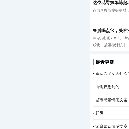
这位花臂妹纸练起
点击享瘦就瘦好身材，
餐后喝点它，美容
深 夜 减 肥 - ▼
成块，放进榨汁机中，
最近更新
·
婚姻给了女人什么
·
由偷麦想到的
·
城市街景情感文案
·
野风
·
家庭婚姻情感文案