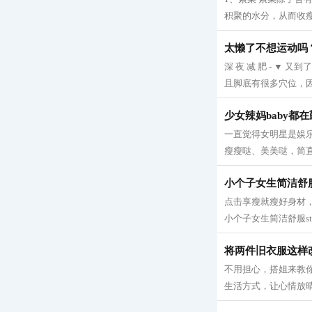
积聚的水分，从而收瘦腿
太懒了不想运动吗
深 夜 减 肥 - 
且脚底有很多穴位，因
少女辣妈baby都
一直觉得女明星是娱
瘦瘦哒、美美哒，简直
小个子女生简洁舒服s
点击享瘦就瘦好身材，
小个子女生简洁舒服sty
将两件旧衣服这样
不用担心，搭姐来教你
生活方式，让心情放晴！