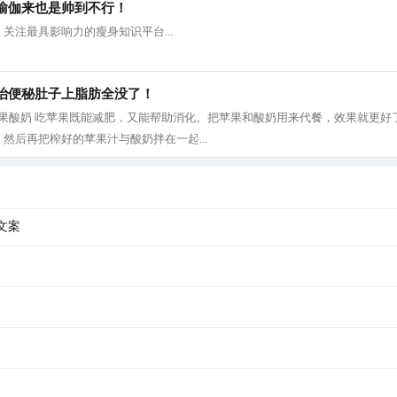
瑜伽来也是帅到不行！
关注最具影响力的瘦身知识平台...
治便秘肚子上脂肪全没了！
 1、 苹果酸奶 吃苹果既能减肥，又能帮助消化。把苹果和酸奶用来代餐，效果就更
然后再把榨好的苹果汁与酸奶拌在一起...
文案