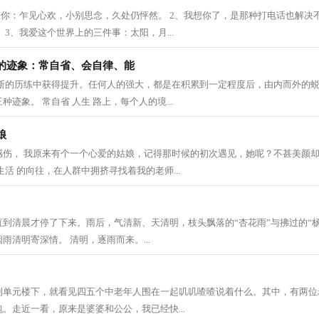
欢你：乍见心欢，小别思念，久处仍怦然。 2、我想你了，是那种打电话也解决
 3、我爱这个世界上的三件事：太阳，月...
的迹象：常自省、会自律、能
不断的历练中获得提升。任何人的强大，都是在积累到一定程度后，由内而外的
迹象。 常自省 人生 路上，每个人的境...
娘
感伤， 我原来有个一个心爱的姑娘，记得那时候的初次遇见，她呢？不甚美颜
生活 的向往，在人群中拥挤寻找着我的老师...
到清晨才停了下来。雨后，气清新、天清明，枝头飘落的“杏花雨”与拂过的“
雨清明寄深情。 清明，逐雨而来。...
到单元楼下，就看见四五个中老年人围在一起叽叽喳喳说着什么。其中，有两位
。走近一看，原来是婆婆和公公，我已经快...