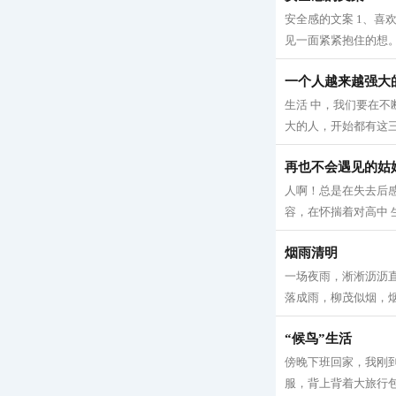
安全感的文案 1、喜
见一面紧紧抱住的想。
一个人越来越强大
生活 中，我们要在
大的人，开始都有这三种
再也不会遇见的姑
人啊！总是在失去后
容，在怀揣着对高中 
烟雨清明
一场夜雨，淅淅沥沥直
落成雨，柳茂似烟，烟
“候鸟”生活
傍晚下班回家，我刚
服，背上背着大旅行包