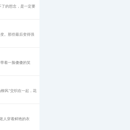
不了的想念，是一定要
蜕变。那些最后变得强
却带着一脸傻傻的笑
杨柳风”交织在一起，花
老人穿着鲜艳的衣