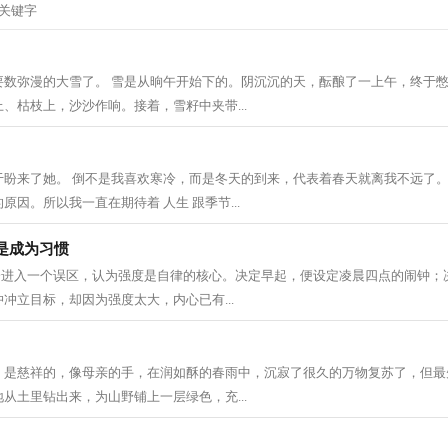
要数弥漫的大雪了。 雪是从晌午开始下的。阴沉沉的天，酝酿了一上午，终于
、枯枝上，沙沙作响。接着，雪籽中夹带...
于盼来了她。 倒不是我喜欢寒冷，而是冬天的到来，代表着春天就离我不远了。
因。所以我一直在期待着 人生 跟季节...
是成为习惯
人会进入一个误区，认为强度是自律的核心。决定早起，便设定凌晨四点的闹钟；
冲立目标，却因为强度太大，内心已有...
，是慈祥的，像母亲的手，在润如酥的春雨中，沉寂了很久的万物复苏了，但最
从土里钻出来，为山野铺上一层绿色，充...