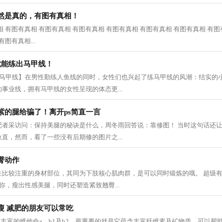
然是真的，有图有真相！
 有图有真相 有图有真相 有图有真相 有图有真相 有图有真相 有图有真相 有图
图有真相...
就能练出马甲线！
感马甲线】在男性勤练人鱼线的同时，女性们也兴起了练马甲线的风潮：结实的
事业线，拥有马甲线的女性呈现的体态更...
紫的腿给骗了！离开ps简直一言
记者采访问：保持美腿的秘诀是什么，周冬雨回答说：靠修图！ 当时这句话还
直，然而，看了一些没有后期修的图片之...
臀动作
性比较注重的身材部位，其同为下肢核心肌肉群，是可以同时锻炼的哦。 超级
你，瘦出性感美腿，同时还塑造紧致翘臀...
瘦 减肥的朋友可以常吃
有丰富的维他命a、b1及b2，最重要的就是它蕴含丰富纤维素及矿物质，可以帮