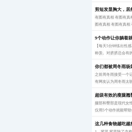
剪短发显胸大，居
有图有真相 有图有真相
图有真相 有图有真相 有
9个动作让你躺着
【每天5分钟练出性
称羡。对挤挤总会有的
你们都被周冬雨杨
之前周冬雨接受一个
有网友认为周冬雨太耿
超级有效的瘦腿翘
腿部和臀部是现代女
仅用5个动作就能帮助
这几种食物越吃越
1、紫菜 紫菜除了含