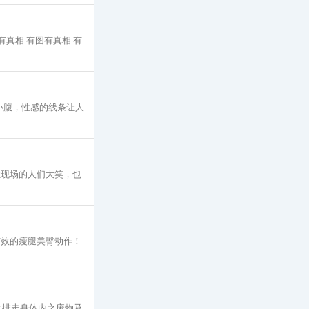
有真相 有图有真相 有
小腹，性感的线条让人
让现场的人们大笑，也
有效的瘦腿美臀动作！
助排走身体内之废物及