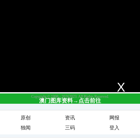
原创
资讯
网报
独闻
三码
登入